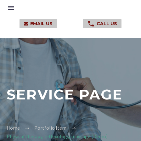

EMAIL US
CALL US

SERVICE PAGE
Home
Portfolio Item
Physical therapy, reflexology, massage (Demo)