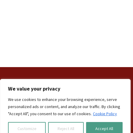
PREV
NEXT
We value your privacy
Contact Us
Terms and Conditions
We use cookies to enhance your browsing experience, serve
Privacy & Cookie Policy
personalized ads or content, and analyze our traffic. By clicking
"Accept All", you consent to our use of cookies.
Cookie Policy
© 2026 - Vaso Home Therapy
Customize
Reject All
Accept All