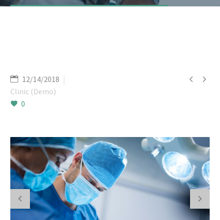


12/14/2018
Clinic (Demo)
0